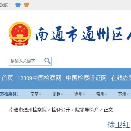
换肤：
首页
12309中国检察网
中国检察听证网
在线办
苏检集群：
南京
无锡
徐州
常州
苏州
南通市通州检察院
>
检务公开
>
院领导简介
> 正文
徐卫红