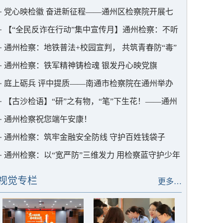
公示
·
党心映检徽 奋进新征程——通州区检察院开展七
一主题党日活动
·
【“全民反诈在行动”集中宣传月】通州检察：不听
信不贪恋 构筑反诈“心”防线
·
通州检察：地铁普法+校园宣判， 共筑青春防“毒”
墙！
·
通州检察：铁军精神铸检魂 银发丹心映党旗
·
庭上砺兵 评中提质——南通市检察院在通州举办
公诉出庭评议活动
·
【古沙检语】“研”之有物，“笔”下生花！——通州
区检察院开展调研信息宣传业务交流研讨会
·
通州检察祝您端午安康！
·
通州检察：筑牢金融安全防线 守护百姓钱袋子
·
通州检察：以“宽严防”三维发力 用检察蓝守护少年
未来
视觉专栏
更多…