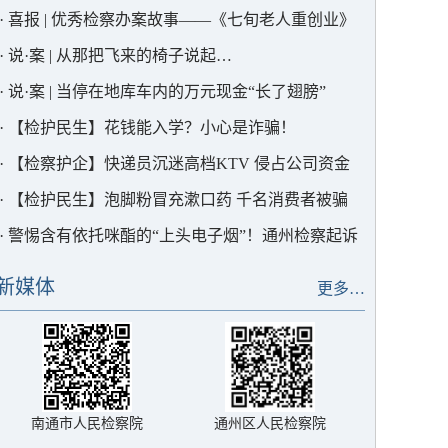
·
喜报 | 优秀检察办案故事——《七旬老人重创业》
·
说·案 | 从那把飞来的椅子说起…
·
说·案 | 当停在地库车内的万元现金“长了翅膀”
·
【检护民生】花钱能入学？小心是诈骗！
·
【检察护企】快递员沉迷高档KTV 侵占公司资金
91万余元获刑
·
【检护民生】泡脚粉冒充漱口药 千名消费者被骗
两千余万元
·
警惕含有依托咪酯的“上头电子烟”！通州检察起诉
南通首例依托咪酯涉毒案件近日获判决
新媒体
更多…
南通市人民检察院
通州区人民检察院