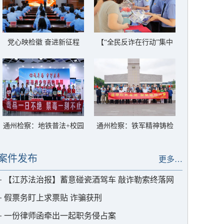
党心映检徽 奋进新征程
【“全民反诈在行动”集中
——通州区检察院开展七
宣传月】通州检察：不听
一主题党日活动
信不贪恋 构筑反诈“心”防
线
通州检察：地铁普法+校园
通州检察：铁军精神铸检
宣判， 共筑青春防“毒”
魂 银发丹心映党旗
墙！
案件发布
更多…
·
【江苏法治报】蓄意碰瓷酒驾车 敲诈勒索终落网
·
假票务盯上求票贴 诈骗获刑
·
一份律师函牵出一起职务侵占案