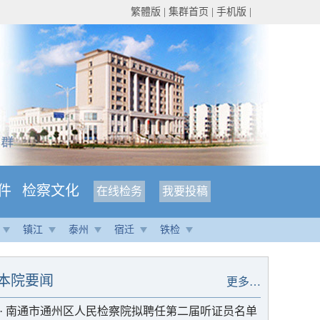
繁體版
|
集群首页
|
手机版
|
件
检察文化
在线检务
我要投稿
镇江
泰州
宿迁
铁检
本院要闻
更多…
·
南通市通州区人民检察院拟聘任第二届听证员名单